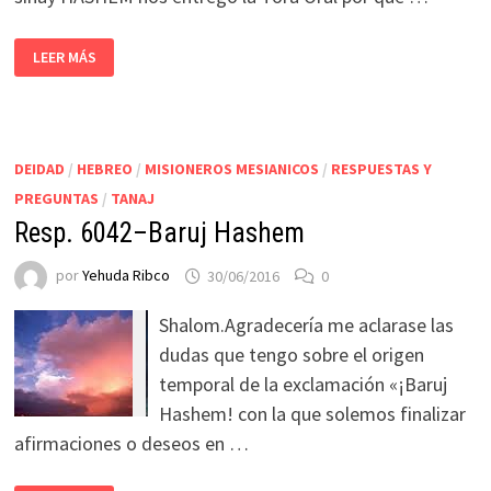
LEER MÁS
DEIDAD
/
HEBREO
/
MISIONEROS MESIANICOS
/
RESPUESTAS Y
PREGUNTAS
/
TANAJ
Resp. 6042–Baruj Hashem
por
Yehuda Ribco
30/06/2016
0
Shalom.Agradecería me aclarase las
dudas que tengo sobre el origen
temporal de la exclamación «¡Baruj
Hashem! con la que solemos finalizar
afirmaciones o deseos en …