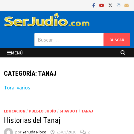
Saltar
al
contenido
Buscar:
MENÚ
CATEGORÍA:
TANAJ
Tora: varios
EDUCACION
/
PUEBLO JUDÍO
/
SHAVUOT
/
TANAJ
Historias del Tanaj
por
Yehuda Ribco
25/05/2020
2