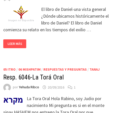
El libro de Daniel-una vista general
¿Dónde ubicamos históricamente el
libro de Daniel? El libro de Daniel
comienza su relato en los tiempos del exilio …
LEER MÁS
05 ITRO
/
06 MISHPATIM
/
RESPUESTAS Y PREGUNTAS
/
TANAJ
Resp. 6046-La Torá Oral
por
Yehuda Ribco
20/09/2016
1
La Tora Oral Hola Rabino, soy Judio por
nacimiento Mi pregunta es si en el monte
sinay HASHEM nos entrego la Tora Oral por que …