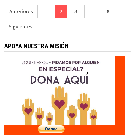
Paginación
Anteriores
1
2
3
…
8
de
Siguientes
entradas
APOYA NUESTRA MISIÓN