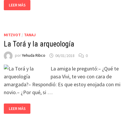
LEER MÁS
MITZVOT
/
TANAJ
La Torá y la arqueología
por
Yehuda Ribco
06/01/2018
0
La amiga le preguntó:– ¿Qué te
pasa Vivi, te veo con cara de
amargada?– Respondió: Es que estoy enojada con mi
novio.– ¿Por qué, si …
LEER MÁS