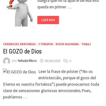
suegra que no la aparte de ella eso
queda en primer …
LEER MÁS
CREENCIAS ERRONEAS
/
CTERAPIA
/
ROSH HASHANA
/
TANAJ
El GOZO de Dios
por
Yehuda Ribco
08/09/2018
0
Leer la frase de póster (“No os
entristezcáis, porque el gozo del
Eterno es vuestra fortaleza”) puede provocarnos toda
clase de sensaciones gloriosas emocionales.Pues,
podríamos …