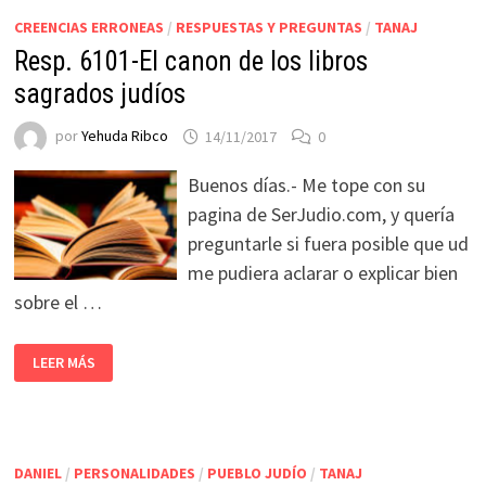
CREENCIAS ERRONEAS
/
RESPUESTAS Y PREGUNTAS
/
TANAJ
Resp. 6101-El canon de los libros
sagrados judíos
por
Yehuda Ribco
14/11/2017
0
Buenos días.- Me tope con su
pagina de SerJudio.com, y quería
preguntarle si fuera posible que ud
me pudiera aclarar o explicar bien
sobre el …
LEER MÁS
DANIEL
/
PERSONALIDADES
/
PUEBLO JUDÍO
/
TANAJ