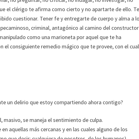
ue el clérigo te afirma como cierto y no apartarte de ello. T
ibido cuestionar. Tener fe y entregarte de cuerpo y alma a l
 pecaminoso, criminal, antagónico al camino del constructor
r manipulado como una marioneta por aquel que te ha
n el consiguiente remedio mágico que te provee, con el cual
ente un delirio que estoy compartiendo ahora contigo?
l, masivo, se maneja el sentimiento de culpa.
e en aquellas más cercanas y en las cuales alguno de los
mo que decir: cualquiera de nosotros, de los humanos).