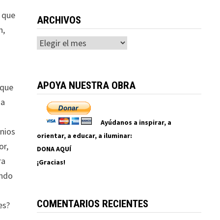
a que
ARCHIVOS
n,
Archivos
APOYA NUESTRA OBRA
 que
ia
Ayúdanos a inspirar, a
enios
orientar, a educar, a iluminar:
or,
DONA AQUÍ
ra
¡Gracias!
ando
s
COMENTARIOS RECIENTES
es?