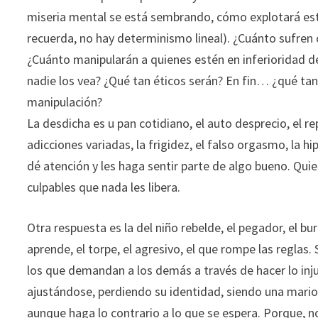
miseria mental se está sembrando, cómo explotará está
recuerda, no hay determinismo lineal). ¿Cuánto sufre
¿Cuánto manipularán a quienes estén en inferioridad 
nadie los vea? ¿Qué tan éticos serán? En fin… ¿qué tan
manipulación?
La desdicha es u pan cotidiano, el auto desprecio, el rep
adicciones variadas, la frigidez, el falso orgasmo, la h
dé atención y les haga sentir parte de algo bueno. Qui
culpables que nada les libera.
Otra respuesta es la del niño rebelde, el pegador, el bu
aprende, el torpe, el agresivo, el que rompe las regla
los que demandan a los demás a través de hacer lo injus
ajustándose, perdiendo su identidad, siendo una mario
aunque haga lo contrario a lo que se espera. Porque, no