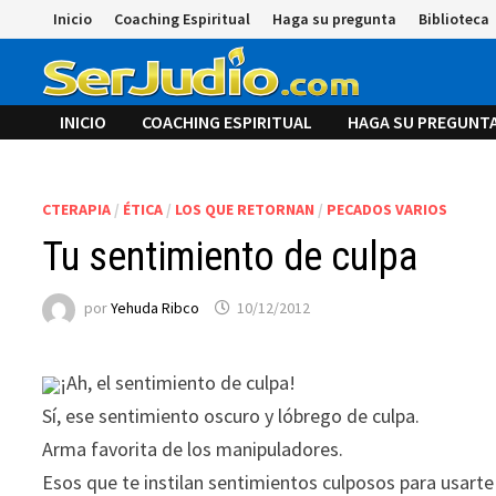
Saltar
Inicio
Coaching Espiritual
Haga su pregunta
Biblioteca
al
contenido
INICIO
COACHING ESPIRITUAL
HAGA SU PREGUNT
CTERAPIA
/
ÉTICA
/
LOS QUE RETORNAN
/
PECADOS VARIOS
Tu sentimiento de culpa
por
Yehuda Ribco
10/12/2012
¡Ah, el sentimiento de culpa!
Sí, ese sentimiento oscuro y lóbrego de culpa.
Arma favorita de los manipuladores.
Esos que te instilan sentimientos culposos para usarte