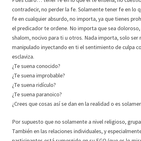
contradecir, no perder la fe. Solamente tener fe en lo q
fe en cualquier absurdo, no importa, ya que tienes proh
el predicador te ordene. No importa que sea doloroso,
shalom, nocivo para ti u otros. Nada importa, solo se
manipulado inyectando en ti el sentimiento de culpa co
esclaviza.
¿Te suena conocido?
¿Te suena improbable?
¿Te suena ridículo?
¿Te suena paranoico?
¿Crees que cosas así se dan en la realidad o es solam
Por supuesto que no solamente a nivel religioso, grupa
También en las relaciones individuales, y especialment
participantes está sumergido en su EGO (que es lo mis