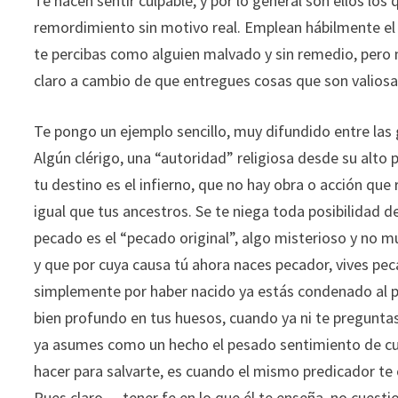
Te hacen sentir culpable, y por lo general son ellos los q
remordimiento sin motivo real. Emplean hábilmente el d
te percibas como alguien malvado y sin remedio, pero 
claro a cambio de que entregues cosas que son valiosas 
Te pongo un ejemplo sencillo, muy difundido entre las
Algún clérigo, una “autoridad” religiosa desde su alto 
tu destino es el infierno, que no hay obra o acción que
igual que tus ancestros. Se te niega toda posibilidad 
pecado es el “pecado original”, algo misterioso y no
y que por cuya causa tú ahora naces pecador, vives pec
simplemente por haber nacido ya estás condenado al p
bien profundo en tus huesos, cuando ya ni te preguntas
ya asumes como un hecho el pesado sentimiento de cu
hacer para salvarte, es cuando el mismo predicador te o
Pues claro… tener fe en lo que él te enseña, no cuestion