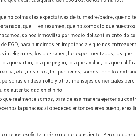
que no colmas las expectativas de tu madre/padre, que no t
 para nada, que… en resumen, que no somos lo que nuestros
hacemos, se nos inmoviliza por medio del sentimiento de cu
s de EGO, para hundirnos en impotencia y que nos entregue
os inteligentes, los que saben, los experimentados, los que
 los que votan, los que pegan, los que anulan, los que calific
rencia, etc.; nosotros, los pequeños, somos todo lo contrari
s; personas en desarrollo y otros mensajes demenciales pero
tu de autenticidad en el niño.
o que realmente somos, para de esa manera ejercer su contr
recernos la panacea: si obedeces entonces eres bueno, eres l
 o menos explícita, más o menos consciente. Pero, ¿dudas 