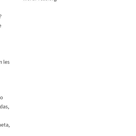
?
e
n les
no
adas,
neta,