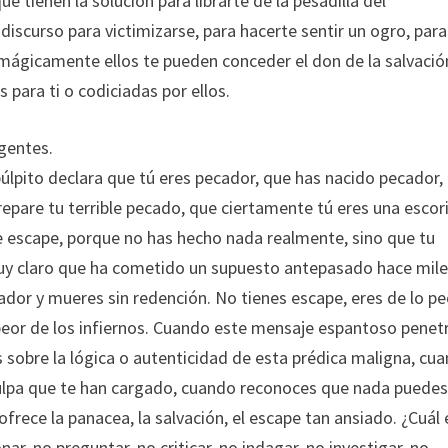
ue tienen la solución para librarte de la pesadilla del
iscurso para victimizarse, para hacerte sentir un ogro, par
mágicamente ellos te pueden conceder el don de la salvació
para ti o codiciadas por ellos.
 gentes.
púlpito declara que tú eres pecador, que has nacido pecador,
 repare tu terrible pecado, que ciertamente tú eres una escor
de escape, porque no has hecho nada realmente, sino que tu
 muy claro que ha cometido un supuesto antepasado hace mil
ador y mueres sin redención. No tienes escape, eres de lo pe
eor de los infiernos. Cuando este mensaje espantoso penet
 sobre la lógica o autenticidad de esta prédica maligna, cu
lpa que te han cargado, cuando reconoces que nada puede
frece la panacea, la salvación, el escape tan ansiado. ¿Cuál 
ar, no preguntar, no criticar, no indagar, no investigar, no