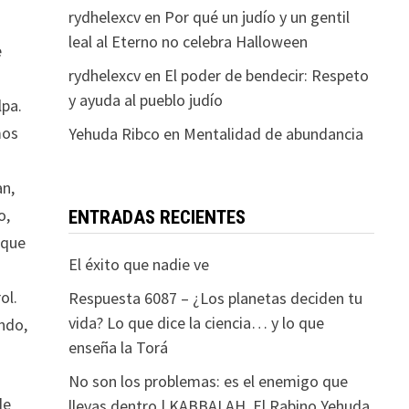
rydhelexcv
en
Por qué un judío y un gentil
leal al Eterno no celebra Halloween
e
rydhelexcv
en
El poder de bendecir: Respeto
y ayuda al pueblo judío
lpa.
mos
Yehuda Ribco
en
Mentalidad de abundancia
an,
o,
ENTRADAS RECIENTES
 que
El éxito que nadie ve
ol.
Respuesta 6087 – ¿Los planetas deciden tu
vida? Lo que dice la ciencia… y lo que
indo,
enseña la Torá
No son los problemas: es el enemigo que
de
llevas dentro | KABBALAH. El Rabino Yehuda