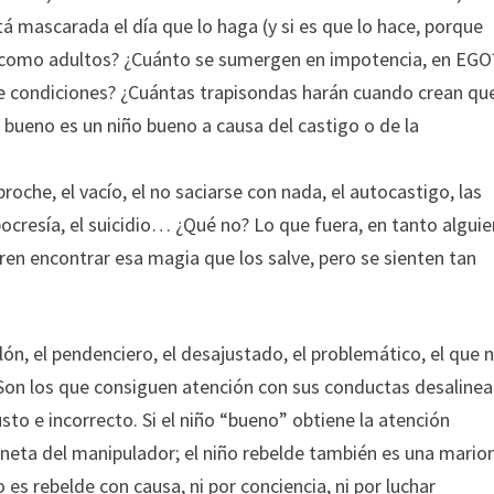
 mascarada el día que lo haga (y si es que lo hace, porque
n como adultos? ¿Cuánto se sumergen en impotencia, en EGO
de condiciones? ¿Cuántas trapisondas harán cuando crean qu
 bueno es un niño bueno a causa del castigo o de la
roche, el vacío, el no saciarse con nada, el autocastigo, las
ipocresía, el suicidio… ¿Qué no? Lo que fuera, en tanto alguie
eren encontrar esa magia que los salve, pero se sienten tan
rlón, el pendenciero, el desajustado, el problemático, el que 
s. Son los que consiguen atención con sus conductas desaline
to e incorrecto. Si el niño “bueno” obtiene la atención
neta del manipulador; el niño rebelde también es una mario
 es rebelde con causa, ni por conciencia, ni por luchar