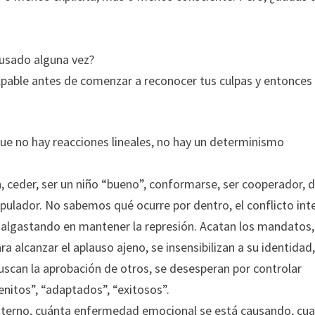
 usado alguna vez?
lpable antes de comenzar a reconocer tus culpas y entonces
rque no hay reacciones lineales, no hay un determinismo
, ceder, ser un niño “bueno”, conformarse, ser cooperador, d
pulador. No sabemos qué ocurre por dentro, el conflicto int
malgastando en mantener la represión. Acatan los mandatos,
 alcanzar el aplauso ajeno, se insensibilizan a su identidad
scan la aprobación de otros, se desesperan por controlar
nitos”, “adaptados”, “exitosos”.
interno, cuánta enfermedad emocional se está causando, cu