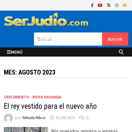
Saltar
al
contenido
Buscar:
MENÚ
MES:
AGOSTO 2023
CRECIMIENTO
/
ROSH HASHANA
El rey vestido para el nuevo año
por
Yehuda Ribco
31/08/2023
0
Mis queridos amigos y amigas,