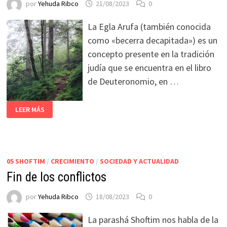
por
Yehuda Ribco
21/08/2023
0
La Egla Arufa (también conocida
como «becerra decapitada») es un
concepto presente en la tradición
judía que se encuentra en el libro
de Deuteronomio, en …
LEER MÁS
05 SHOFTIM
/
CRECIMIENTO
/
SOCIEDAD Y ACTUALIDAD
Fin de los conflictos
por
Yehuda Ribco
18/08/2023
0
La parashá Shoftim nos habla de la