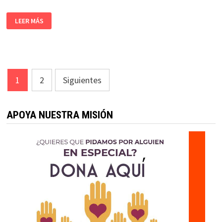
LEER MÁS
Paginación
1
2
Siguientes
de
entradas
APOYA NUESTRA MISIÓN