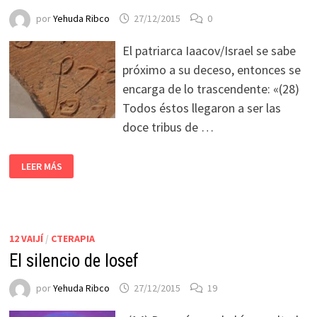
por
Yehuda Ribco
27/12/2015
0
El patriarca Iaacov/Israel se sabe
próximo a su deceso, entonces se
encarga de lo trascendente: «(28)
Todos éstos llegaron a ser las
doce tribus de …
LEER MÁS
12 VAIJÍ
/
CTERAPIA
El silencio de Iosef
por
Yehuda Ribco
27/12/2015
19