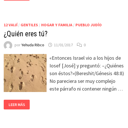
12 VAIJÍ
/
GENTILES
/
HOGAR Y FAMILIA
/
PUEBLO JUDÍO
¿Quién eres tú?
por
Yehuda Ribco
11/01/2017
0
«Entonces Israel vio a los hijos de
Iosef [José] y preguntó: –¿Quiénes
son éstos?»(Bereshit/Génesis 48:8)
No pareciera ser muy complejo
este párrafo ni contener ningún …
LEER MÁS