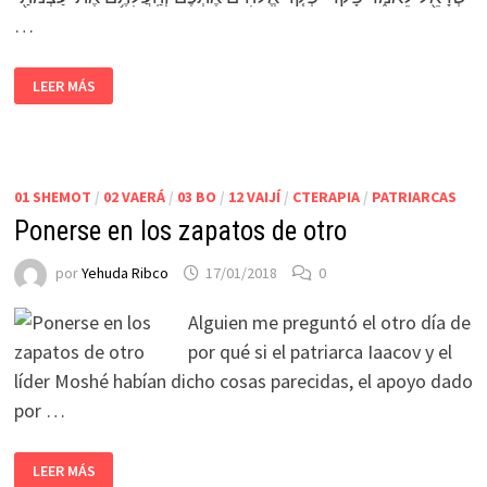
…
LEER MÁS
01 SHEMOT
/
02 VAERÁ
/
03 BO
/
12 VAIJÍ
/
CTERAPIA
/
PATRIARCAS
Ponerse en los zapatos de otro
por
Yehuda Ribco
17/01/2018
0
Alguien me preguntó el otro día de
por qué si el patriarca Iaacov y el
líder Moshé habían dicho cosas parecidas, el apoyo dado
por …
LEER MÁS