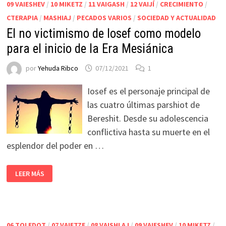
09 VAIESHEV
/
10 MIKETZ
/
11 VAIGASH
/
12 VAIJÍ
/
CRECIMIENTO
/
CTERAPIA
/
MASHIAJ
/
PECADOS VARIOS
/
SOCIEDAD Y ACTUALIDAD
El no victimismo de Iosef como modelo
para el inicio de la Era Mesiánica
por
Yehuda Ribco
07/12/2021
1
Iosef es el personaje principal de
las cuatro últimas parshiot de
Bereshit. Desde su adolescencia
conflictiva hasta su muerte en el
esplendor del poder en …
LEER MÁS
06 TOLEDOT
/
07 VAIETZE
/
08 VAISHLAJ
/
09 VAIESHEV
/
10 MIKETZ
/