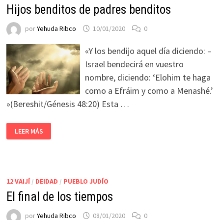
Hijos benditos de padres benditos
por
Yehuda Ribco
10/01/2020
0
«Y los bendijo aquel día diciendo: –
Israel bendecirá en vuestro
nombre, diciendo: ‘Elohim te haga
como a Efráim y como a Menashé.’
»(Bereshit/Génesis 48:20) Esta …
LEER MÁS
12 VAIJÍ
/
DEIDAD
/
PUEBLO JUDÍO
El final de los tiempos
por
Yehuda Ribco
08/01/2020
0