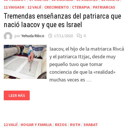
11 VAIGASH
/
12 VAIJÍ
/
CRECIMIENTO
/
CTERAPIA
/
PATRIARCAS
Tremendas enseñanzas del patriarca que
nació Iaacov y que es Israel
por
Yehuda Ribco
17/11/2020
0
Iaacov, el hijo de la matriarca Rivcá
y el patriarca Itzjac, desde muy
pequeño tuvo que tomar
conciencia de que la «realidad»
muchas veces es …
LEER MÁS
12 VAIJÍ
/
HOGAR Y FAMILIA
/
REZOS
/
RUTH
/
SHABAT