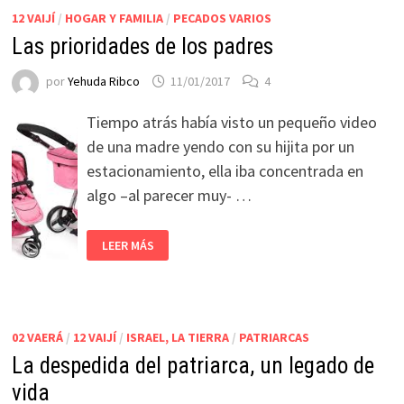
12 VAIJÍ
/
HOGAR Y FAMILIA
/
PECADOS VARIOS
Las prioridades de los padres
por
Yehuda Ribco
11/01/2017
4
Tiempo atrás había visto un pequeño video
de una madre yendo con su hijita por un
estacionamiento, ella iba concentrada en
algo –al parecer muy- …
LEER MÁS
02 VAERÁ
/
12 VAIJÍ
/
ISRAEL, LA TIERRA
/
PATRIARCAS
La despedida del patriarca, un legado de
vida