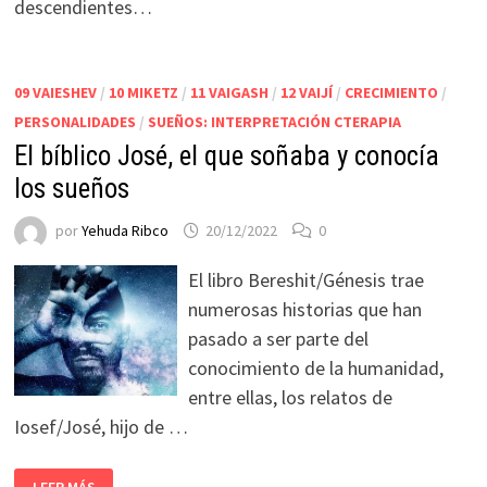
descendientes…
09 VAIESHEV
/
10 MIKETZ
/
11 VAIGASH
/
12 VAIJÍ
/
CRECIMIENTO
/
PERSONALIDADES
/
SUEÑOS: INTERPRETACIÓN CTERAPIA
El bíblico José, el que soñaba y conocía
los sueños
por
Yehuda Ribco
20/12/2022
0
El libro Bereshit/Génesis trae
numerosas historias que han
pasado a ser parte del
conocimiento de la humanidad,
entre ellas, los relatos de
Iosef/José, hijo de …