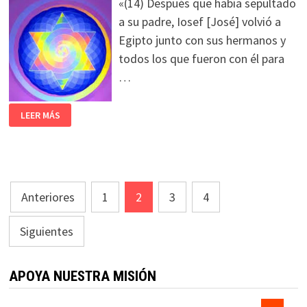
«(14) Después que había sepultado
a su padre, Iosef [José] volvió a
Egipto junto con sus hermanos y
todos los que fueron con él para
…
LEER MÁS
Paginación
Anteriores
1
2
3
4
de
Siguientes
entradas
APOYA NUESTRA MISIÓN