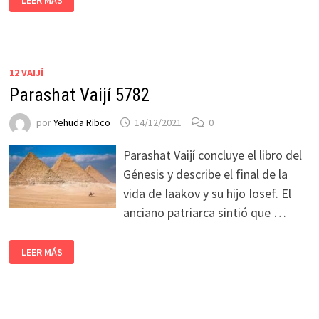
LEER MÁS
12 VAIJÍ
Parashat Vaijí 5782
por
Yehuda Ribco
14/12/2021
0
Parashat Vaijí concluye el libro del
Génesis y describe el final de la
vida de Iaakov y su hijo Iosef. El
anciano patriarca sintió que …
LEER MÁS