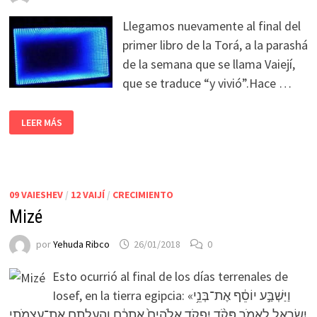
Llegamos nuevamente al final del
primer libro de la Torá, a la parashá
de la semana que se llama Vaiejí,
que se traduce “y vivió”.Hace …
LEER MÁS
09 VAIESHEV
/
12 VAIJÍ
/
CRECIMIENTO
Mizé
por
Yehuda Ribco
26/01/2018
0
Esto ocurrió al final de los días terrenales de
Iosef, en la tierra egipcia: «וַיַּשְׁבַּ֣ע יוֹסֵ֔ף אֶת־בְּנֵ֥י
יִשְׂרָאֵ֖ל לֵאמֹ֑ר פָּקֹ֨ד יִפְקֹ֤ד אֱלֹהִים֙ אֶתְכֶ֔ם וְהַֽעֲלִתֶ֥ם אֶת־עַצְמֹתַ֖י