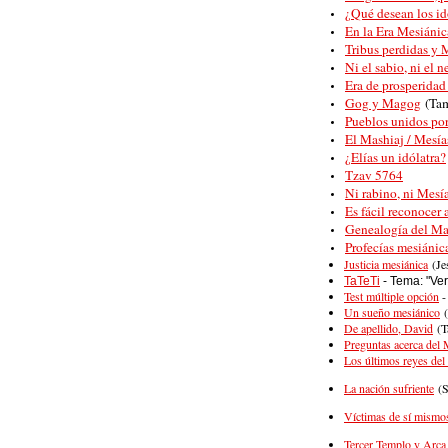
¿Qué desean los id
En la Era Mesiánic
Tribus perdidas y 
Ni el sabio, ni el n
Era de prosperidad 
Gog y Magog
(Ta
Pueblos unidos por 
El Mashiaj / Mesías
¿Elías un idólatra?
Tzav 5764
Ni rabino, ni Mesí
Es fácil reconocer 
Genealogía del Ma
Profecías mesiánic
Justicia mesiánica
(Je
TaTeTi
- Tema: "Ve
Test múltiple opción
-
Un sueño mesiánico
(
De apellido, David
(T
Preguntas acerca del 
Los últimos reyes del 
La nación sufriente
(S
Víctimas de sí mismo
Tercer Templo y Arca