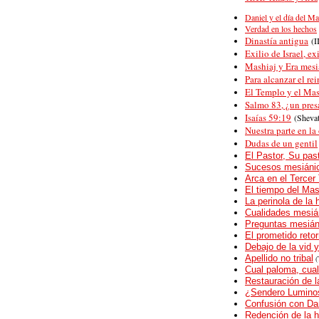
Daniel y el día del Ma
Verdad en los hechos
Dinastía antigua
(I
Exilio de Israel, ex
Mashiaj y Era mesi
Para alcanzar el re
El Templo y el Mas
Salmo 83, ¿un pres
Isaías 59:19
(Sheva
Nuestra parte en la
Dudas de un gentil
El Pastor, Su pas
Sucesos mesiáni
Arca en el Tercer
El tiempo del Mas
La perinola de la h
Cualidades mesiá
Preguntas mesián
El prometido retor
Debajo de la vid y
Apellido no tribal
(
Cual paloma, cua
Restauración de l
¿Sendero Luminos
Confusión con Dan
Redención de la 