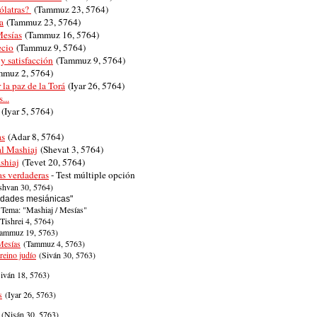
ólatras?
(Tammuz
23,
5764)
a
(Tammuz
23,
5764)
Mesías
(Tammuz
16,
5764)
ecio
(Tammuz
9,
5764)
y satisfacción
(Tammuz
9,
5764)
mmuz
2,
5764)
la paz de la Torá
(Iyar
26,
5764)
...
(Iyar
5,
5764)
as
(Adar
8,
5764)
al Mashiaj
 (Shevat
 3,
 5764) 
shiaj
 (Tevet
 20,
 5764) 
as verdaderas
 - Test múltiple opción
shvan
30,
5764)
rdades mesiánicas"
 Tema: "Mashiaj / Mesías"
Tishrei
4,
5764)
ammuz
19,
5763)
Mesías
(Tammuz
4,
5763)
reino judío
(Siván
30,
5763)
iván
18,
5763)
s
(Iyar
26,
5763)
(
Nisán 30,
5763)