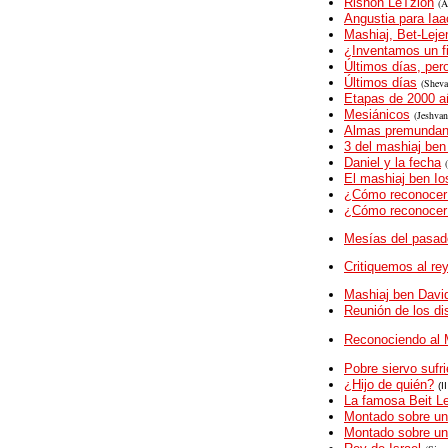
Rishón LeTzion
(
A
Angustia para Iaa
Mashiaj, Bet-Leje
¿Inventamos un f
Últimos días, per
Últimos días
(
Sheva
Etapas de 2000 a
Mesiánicos
(Jeshvan
Almas premundan
3 del mashiaj ben
Daniel y la fecha
El
m
ashiaj ben Io
¿Cómo reconocer 
¿Cómo reconocer 
Mesías del pasado
Critiquemos al rey
Mashiaj ben Dav
Reunión de los di
Reconociendo al 
Pobre siervo sufri
¿Hijo de quién?
(I
La famosa Beit L
Montado sobre un
Montado sobre un