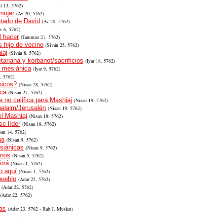
l
13,
5762)
mujer
(
Av 20,
5762)
ntado de David
(
Av 20,
5762)
v 6,
5762)
l hacer
(Tammuz
21,
5762)
 hijo de vecino
(Siván
25,
5762)
iaj
(Siván
8
, 5762)
tariana y korbanot/sacrificios
(
Iyar 18
, 5762)
a mesiánica
(
Iyar 9
, 5762)
, 5762)
nicos?
(
Nisan 28
, 5762)
ica
(
Nisan 27
, 5762)
e no califica para Mashiaj
(
Nisan 19
, 5762)
halaim/Jerusalén
(
Nisan 19
, 5762)
el Mashiaj
(
Nisan 18
, 5762)
e líder
(
Nisan 18
, 5762)
san 14
, 5762)
na
(
Nisan 9
, 5762)
siánicas
(
Nisan 9
, 5762)
inos
(
Nisan 5
, 5762)
Torá
(
Nisan 1
, 5762)
o aquí
(
Nisan 1
, 5762)
pueblo
(
Adar 22
, 5762)
(
Adar 22
, 5762)
(
Adar 22
, 5762)
as
(
Adar 23
, 5762
- Rab J. Muskat
)