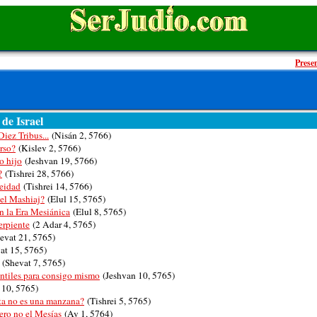
Prese
de Israel
iez Tribus...
(Nisán
2,
5766)
rso?
(Kislev
2,
5766)
no hijo
(Jeshvan
19,
5766)
?
(Tishrei
28,
5766)
deidad
(Tishrei
14,
5766)
 el Mashiaj?
(Elul
15,
5765)
en la Era Mesiánica
(Elul
8,
5765)
erpiente
(2 Adar
4,
5765)
evat 21
,
5765)
at 1
5,
5765)
(Shevat 7
,
5765)
entiles para consigo mismo
(Jeshvan 10
,
5765)
 10
,
5765)
ta no es una manzana?
(Tishrei 5
,
5765)
ero no el Mesías
(Av
1,
5764)