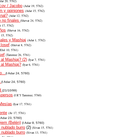
dar 20
, 5762)
cov / Jacobo
(
Adar 19
, 5762)
m y opiniones
(
Adar 15
, 5762)
inal?
(
Adar 12
, 5762)
o no finales
(
Shevat 24
, 5762)
t 17
, 5762)
ños
(
Shevat 16
, 5762)
 15, 5762)
ales y Mashiaj
(
Adar 1
, 5762)
 Iosef
(
Shevat 8
, 5762)
(Elul 10, 5761
)
sef
(Tammuz 26, 5761)
al Mashiaj? (2)
(Iyar 7, 5761)
al Mashiaj?
(Iyar 6, 5761)
...
(I Adar 24, 5760)
.
(I Adar 24, 5760)
id
(21/10/99)
spersos
(I R"J Tammuz, 5760)
Mesías
(Iyar 17, 5761)
ente
(Av 17, 5761)
I Adar 23, 5760)
ejem (Belén)
(I Adar 8, 5760)
 nublado burro
(2)
(Sivan 15, 5761)
 nublado burro
(Sivan 13, 5761)