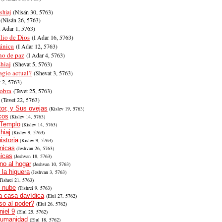
shiaj
(
Nisán 30,
5763)
(
Nisán 26,
5763)
I Adar
1,
5763)
ilio de Dios
(I Adar
16,
5763)
ánica
(I Adar
12,
5763)
ino de paz
(I Adar
4,
5763)
hiaj
(Shevat
5,
5763)
agio actual?
(Shevat
3,
5763)
t
2,
5763)
 obra
(Tevet
25,
5763)
(Tevet
22,
5763)
tor, y Sus ovejas
(Kislev
19,
5763)
cos
(Kislev
14,
5763)
 Templo
(Kislev
14,
5763)
hiaj
(Kislev
9,
5763)
istoria
(Kislev
9,
5763)
nicas
(Jeshvan
26,
5763)
icas
(Jeshvan
18,
5763)
no al hogar
(Jeshvan
10,
5763)
 la higuera
(Jeshvan
3,
5763)
Tishrei
21,
5763)
l nube
(Tishrei
9,
5763)
a casa davídica
(Elul
27,
5762)
o al poder?
(Elul
26,
5762)
iel 9
(Elul
25,
5762)
humanidad
(Elul
18,
5762)