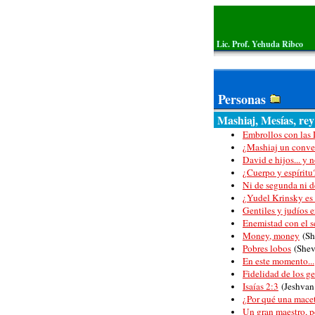
Lic. Prof. Yehuda Ribco
Personas
Mashiaj, Mesías, rey 
Embrollos con las D
¿Mashiaj un conve
David e hijos... y 
¿Cuerpo y espíritu
Ni de segunda ni 
¿Yudel Krinsky es
Gentiles y judíos 
Enemistad con el s
Money, money
(Sh
Pobres lobos
(Shev
En este momento...
Fidelidad de los g
Isaías 2:3
(Jeshvan
¿Por qué una mace
Un gran maestro, p