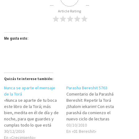
Article Rating
Me gusta esto:
Quizás te interese también:
Nunca se aparte el mensaje
Parasha Bereshit 5763
de la Torá
Comentario de la Parashá
«Nunca se aparte de tu boca
Bereshit: Repetir la Torá
este libro de la Torá; más
¡Shalom iekarim! Con esta
bien, medita en él de día y de
parashá da comienzo el
noche, para que guardes y
nuevo ciclo de lecturas
cumplas todo lo que está
anuales de la Torá. Una
03/10/2010
escrito en él. Así tendrás
30/12/2016
pregunta que
En «01 Bereshit»
éxito, y todo te saldrá
En «Crecimiento»
frecuentemente se hace es: