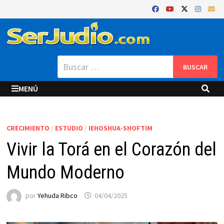
Saltar
al
contenido
Buscar:
MENÚ
CRECIMIENTO
/
ESTUDIO
/
IEHOSHUA-SHOFTIM
Vivir la Torá en el Corazón del
Mundo Moderno
por
Yehuda Ribco
04/04/2025