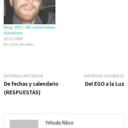
Resp. 3537 – NO conversiones
al judaísmo
15/11/2006
En «Ciclo de vida»
Navegación
Entrada
E
ENTRADA ANTERIOR
ENTRADA SIGUIENTE
anterior:
s
De fechas y calendario
Del EGO a la Luz
de
(RESPUESTAS)
entradas
Yehuda Ribco