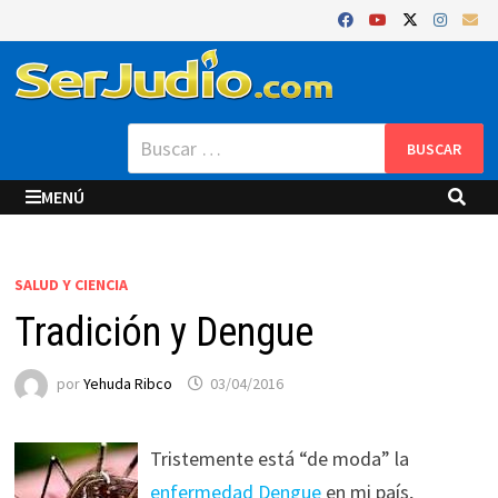
Saltar
al
contenido
Buscar:
MENÚ
SALUD Y CIENCIA
Tradición y Dengue
por
Yehuda Ribco
03/04/2016
Tristemente está “de moda” la
enfermedad Dengue
en mi país,