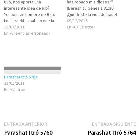
63b, nos aporta una
has robado mis dioses?"
interesante idea de Ribí
(Bereshit / Génesis 31:30)
Yehuda, en nombre de Rab:
¡Qué triste la vida de aquel
Los israelitas sabían que la
que pone su confianza y “fe”
09/12/2016
idolatría no tenía ninguna
18/07/2011
en los dioses! Porque todos,
En «07 Vaietze»
realidad, ellos sirvieron a los
En «Creencias erroneas»
absolutamente todos, somos
ídolos solamente para
NESHAMÁ, es decir, chispa
permitirse el mantener
divina, parte del Creador,
abiertamente relaciones
espíritu, esa es nuestra…
sexuales prohibidas.
Interesante observación que
culmina con una conclusión
Parashat Itró 5764
terrible: “…finalmente…
21/01/2011
En «05 Itro»
Navegación
Entrada
E
ENTRADA ANTERIOR
ENTRADA SIGUIENTE
anterior:
s
Parashat Itró 5760
Parashat Itró 5764
de