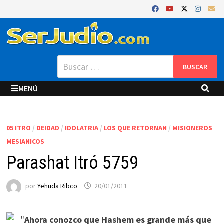
Saltar
al
contenido
Buscar:
MENÚ
05 ITRO
/
DEIDAD
/
IDOLATRIA
/
LOS QUE RETORNAN
/
MISIONEROS
MESIANICOS
Parashat Itró 5759
por
Yehuda Ribco
20/01/2011
"
Ahora conozco que Hashem es grande más que