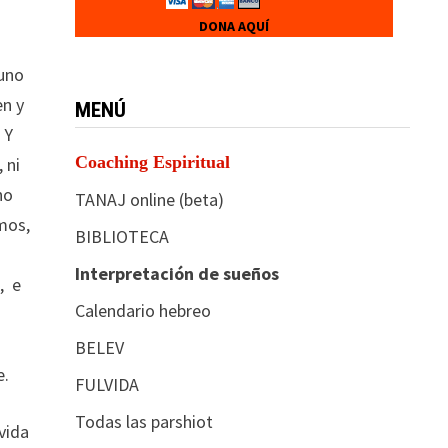
DONA AQUÍ
 uno
en y
MENÚ
 Y
Coaching Espiritual
 ni
no
TANAJ online (beta)
mos,
BIBLIOTECA
s
Interpretación de sueños
, e
Calendario hebreo
BELEV
e.
FULVIDA
Todas las parshiot
vida