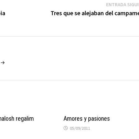
ENTRADA SIGU
pia
Tres que se alejaban del campam
o →
halosh regalim
Amores y pasiones
05/09/2011