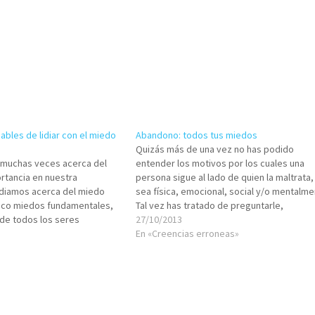
bles de lidiar con el miedo
Abandono: todos tus miedos
Quizás más de una vez no has podido
muchas veces acerca del
entender los motivos por los cuales una
rtancia en nuestra
persona sigue al lado de quien la maltrata,
udiamos acerca del miedo
sea física, emocional, social y/o mentalme
inco miedos fundamentales,
Tal vez has tratado de preguntarle,
de todos los seres
preguntarte: ¿Por qué sigues así?, ¿para q
27/10/2013
ero detenerme brevemente
sigues ahí? ¿Te convencieron sus respues
En «Creencias erroneas»
nco, en el miedo al
sus…
y en particular las