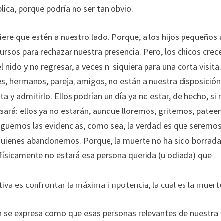
lica, porque podría no ser tan obvio.
iere que estén a nuestro lado. Porque, a los hijos pequeños
rsos para rechazar nuestra presencia. Pero, los chicos crec
nido y no regresar, a veces ni siquiera para una corta visita.
s, hermanos, pareja, amigos, no están a nuestra disposición,
y admitirlo. Ellos podrían un día ya no estar, de hecho, si 
rá: ellos ya no estarán, aunque lloremos, gritemos, patee
eguemos las evidencias, como sea, la verdad es que seremo
uienes abandonemos. Porque, la muerte no ha sido borrada
a, físicamente no estará esa persona querida (u odiada) que
itiva es confrontar la máxima impotencia, la cual es la muert
n se expresa como que esas personas relevantes de nuestra 