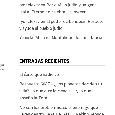
rydhelexcv
en
Por qué un judío y un gentil
leal al Eterno no celebra Halloween
rydhelexcv
en
El poder de bendecir: Respeto
y ayuda al pueblo judío
Yehuda Ribco
en
Mentalidad de abundancia
ENTRADAS RECIENTES
 ya
nte.
El éxito que nadie ve
ué
Respuesta 6087 – ¿Los planetas deciden tu
tas,
vida? Lo que dice la ciencia… y lo que
enseña la Torá
No son los problemas: es el enemigo que
llevas dentro | KABBALAH. El Rabino Yehuda