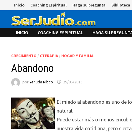
Saltar
Inicio
Coaching Espiritual
Haga su pregunta
Biblioteca
al
contenido
INICIO
COACHING ESPIRITUAL
HAGA SU PREGUNT
CRECIMIENTO
/
CTERAPIA
/
HOGAR Y FAMILIA
Abandono
por
Yehuda Ribco
25/05/2015
El miedo al abandono es uno de 
natural.
Puede estar más o menos encubier
nuestra vida cotidiana, pero cie