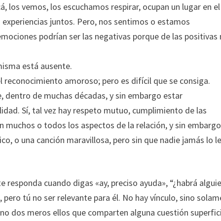
á, los vemos, los escuchamos respirar, ocupan un lugar en el
 experiencias juntos. Pero, nos sentimos o estamos
mociones podrían ser las negativas porque de las positivas
 misma está ausente.
el reconocimiento amoroso; pero es difícil que se consiga.
e, dentro de muchas décadas, y sin embargo estar
idad. Sí, tal vez hay respeto mutuo, cumplimiento de las
 muchos o todos los aspectos de la relación, y sin embarg
o, o una canción maravillosa, pero sin que nadie jamás lo l
 te responda cuando digas «ay, preciso ayuda», “¿habrá algui
 pero tú no ser relevante para él. No hay vínculo, sino sola
ino dos meros ellos que comparten alguna cuestión superfici