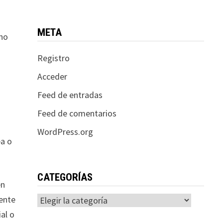
META
 no
Registro
Acceder
Feed de entradas
Feed de comentarios
o
WordPress.org
ea o
CATEGORÍAS
en
mente
Categorías
al o