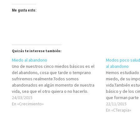
Me gusta esto:
Quizás te interese también:
Miedo al abandono
Modos poco saluda
Uno de nuestros cinco miedos básicos es el
al abandono
del abandono, cosa que tarde o temprano
Hemos estudiado 
sufriremos realmente.Todos somos
miedo, de su impo
abandonados en algún momento de nuestra
vida.También est
vida, sea que el otro quiera o no hacerlo.
básico y de los c
Porque, somos mortales, porque somos
24/03/2015
que forman parte 
limitados, terminamos siendo abandonados o
En «Crecimiento»
humanos.Hoy qui
22/11/2015
abandonando.Por más que nos esforcemos en
en uno de estos ci
En «CTerapia»
no…
abandono/soledad 
creencias…