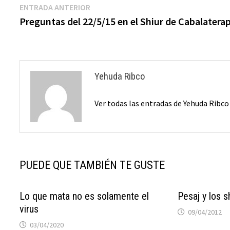
Navegación
Entrada
ENTRADA ANTERIOR
anterior:
Preguntas del 22/5/15 en el Shiur de Cabalatera
de
entradas
Yehuda Ribco
Ver todas las entradas de Yehuda Ribc
PUEDE QUE TAMBIÉN TE GUSTE
Lo que mata no es solamente el
Pesaj y los s
virus
09/04/2012
03/04/2020