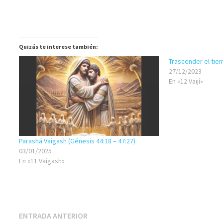
Quizás te interese también:
Trascender el ti
27/12/2023
En «12 Vaijí»
Parashá Vaigash (Génesis 44:18 – 47:27)
03/01/2025
En «11 Vaigash»
Navegación
Entrada
ENTRADA ANTERIOR