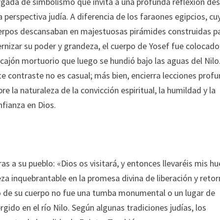
rgada de simbolismo que invita a una profunda reflexión de
a perspectiva judía. A diferencia de los faraones egipcios, cu
erpos descansaban en majestuosas pirámides construidas p
ernizar su poder y grandeza, el cuerpo de Yosef fue colocado
 cajón mortuorio que luego se hundió bajo las aguas del Nilo
te contraste no es casual; más bien, encierra lecciones prof
re la naturaleza de la convicción espiritual, la humildad y la
nfianza en Dios.
as a su pueblo: «Dios os visitará, y entonces llevaréis mis h
teza inquebrantable en la promesa divina de liberación y reto
to de su cuerpo no fue una tumba monumental o un lugar de
ido en el río Nilo. Según algunas tradiciones judías, los