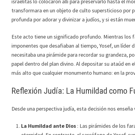
israelitas lo colocaron allí para preservarlo hasta el 
transformara en un objeto de culto supersticioso por pa
profunda por adorar y divinizar a judíos, y si están m
Este acto tiene un significado profundo. Mientras los
imponentes que desafiaban al tiempo, Yosef, un líder de
necesitaba una pirámide para recordar su grandeza, por
papel dentro del plan divino. Al depositar su ataúd en
más alto que cualquier monumento humano: en la prov
Reflexión Judía: La Humildad como 
Desde una perspectiva judía, esta decisión nos enseña
La Humildad ante Dios
: Las pirámides de los fa
eternidad. En contraste, el sarcófago de Yosef, su