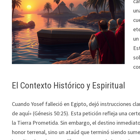
ca
un
cu
et
un
Es
sob
co
El Contexto Histórico y Espiritual
Cuando Yosef falleció en Egipto, dejó instrucciones clar
de aquí» (Génesis 50:25). Esta petición refleja una cer
la Tierra Prometida. Sin embargo, el destino inmedia
honor terrenal, sino un ataúd que terminó siendo sumerg