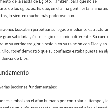
momento de la salida de Egipto. También, para que no se
rte de los egipcios. Es que, en el alma gentil está la añoran
uertos, lo sienten mucho más poderoso aun.
 faraones buscaban perpetuar su legado mediante estructura
 gran sabiduría y éxito, eligió un camino diferente. Su cuer
que su verdadera gloria residía en su relación con Dios y en
 el Nilo, Yosef demostró que su confianza estaba puesta en a
idencia de Dios.
Fundamento
 varias lecciones fundamentales:
raones simbolizan el afán humano por controlar el tiempo y l
mergido en el río, representa una entrega total a la voluntad