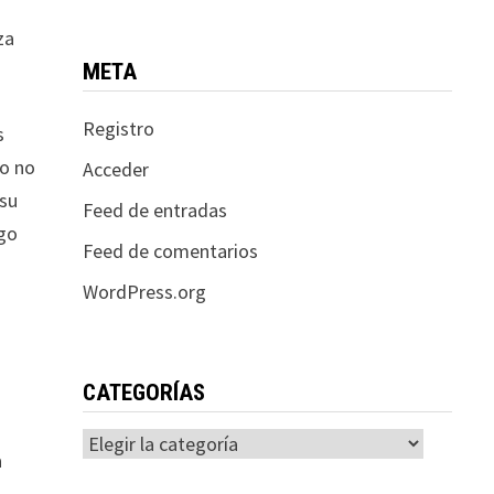
za
META
Registro
s
po no
Acceder
 su
Feed de entradas
lgo
Feed de comentarios
WordPress.org
CATEGORÍAS
Categorías
a