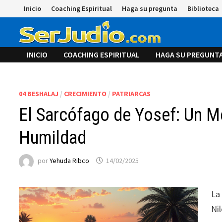
Saltar
Inicio
Coaching Espiritual
Haga su pregunta
Biblioteca
al
contenido
INICIO
COACHING ESPIRITUAL
HAGA SU PREGUNT
04 BESHALAJ
/
CRECIMIENTO
/
PATRIARCAS
El Sarcófago de Yosef: Un M
Humildad
por
Yehuda Ribco
14/02/2025
La
Ni