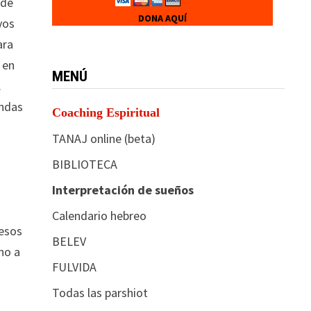
sde
DONA AQUÍ
yos
ara
 en
MENÚ
.
undas
Coaching Espiritual
TANAJ online (beta)
BIBLIOTECA
Interpretación de sueños
Calendario hebreo
uesos
BELEV
rno a
FULVIDA
Todas las parshiot