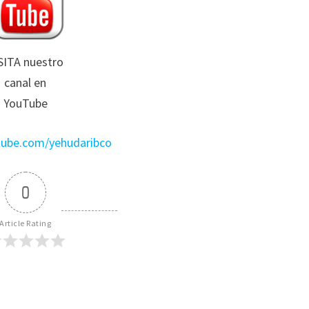
SITA nuestro
canal en
YouTube
utube.com/yehudaribco
0
Article Rating