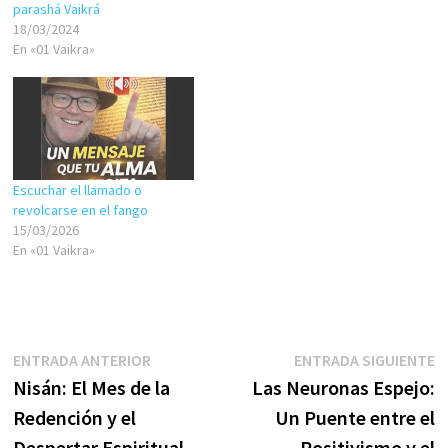
parashá Vaikrá
18/03/2024
En «01 Vaikra»
Escuchar el llamado o
revolcarse en el fango
15/03/2026
En «01 Vaikra»
Navegación
Entrada
E
ENTRADA ANTERIOR
ENTRADA SIGUIENTE
anterior:
s
Nisán: El Mes de la
Las Neuronas Espejo:
de
Redención y el
Un Puente entre el
entradas
Despertar Espiritual
Positivismo y el