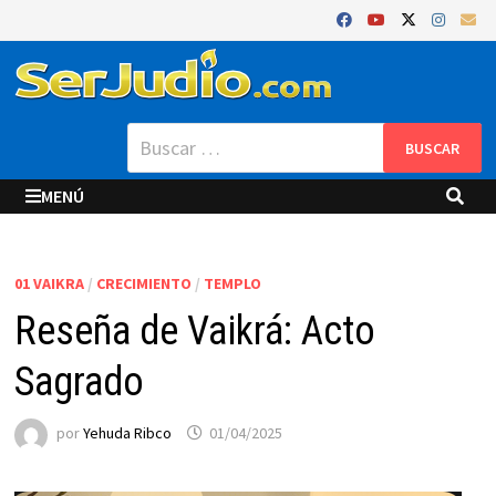
Saltar
al
contenido
Buscar:
MENÚ
01 VAIKRA
/
CRECIMIENTO
/
TEMPLO
Reseña de Vaikrá: Acto
Sagrado
por
Yehuda Ribco
01/04/2025