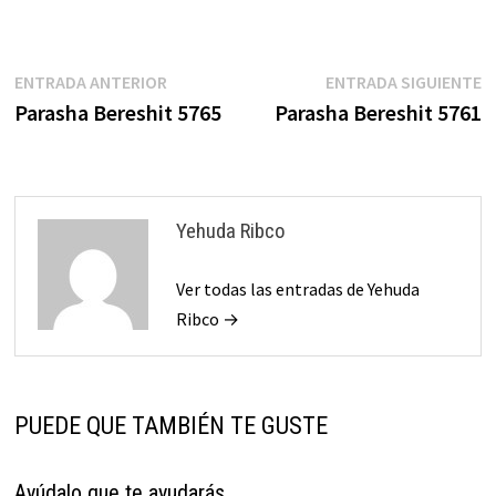
Navegación
Entrada
E
ENTRADA ANTERIOR
ENTRADA SIGUIENTE
anterior:
s
Parasha Bereshit 5765
Parasha Bereshit 5761
de
entradas
Yehuda Ribco
Ver todas las entradas de Yehuda
Ribco →
PUEDE QUE TAMBIÉN TE GUSTE
Ayúdalo que te ayudarás