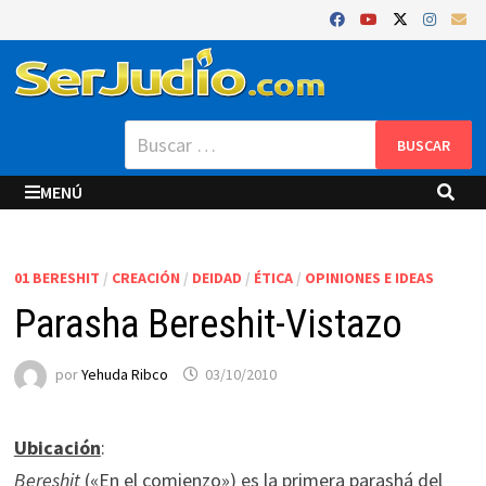
Saltar
al
contenido
Buscar:
MENÚ
01 BERESHIT
/
CREACIÓN
/
DEIDAD
/
ÉTICA
/
OPINIONES E IDEAS
Parasha Bereshit-Vistazo
por
Yehuda Ribco
03/10/2010
Ubicación
:
Bereshit
(«En el comienzo») es la
primera
parashá del