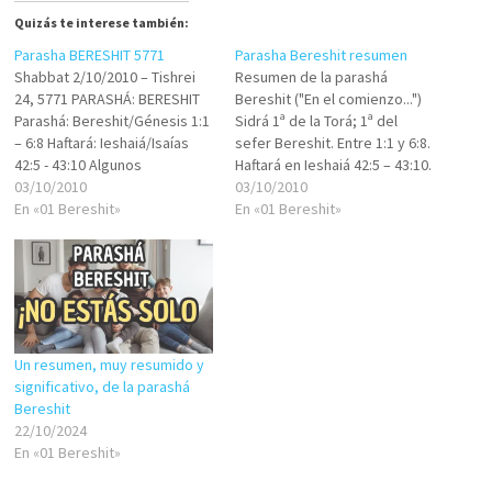
Quizás te interese también:
Parasha BERESHIT 5771
Parasha Bereshit resumen
Shabbat 2/10/2010 – Tishrei
Resumen de la parashá
24, 5771 PARASHÁ: BERESHIT
Bereshit ("En el comienzo...")
Parashá: Bereshit/Génesis 1:1
Sidrá 1ª de la Torá; 1ª del
– 6:8 Haftará: Ieshaiá/Isaías
sefer Bereshit. Entre 1:1 y 6:8.
42:5 - 43:10 Algunos
Haftará en Ieshaiá 42:5 – 43:10.
conceptos, preceptos o
03/10/2010
Perek 1: En el comienzo H'
03/10/2010
valores de la parashá 1.
En «01 Bereshit»
creo el universo en su
En «01 Bereshit»
Existencia del Creador y la
totalidad, aun el tiempo,
Creación. 2. Realeza del ser
también hizo la nada, así
humano. 3. Valor de la
como la vida,…
compañía humana
significativa. 4. Centralidad
del matrimonio. 5.…
Un resumen, muy resumido y
significativo, de la parashá
Bereshit
22/10/2024
En «01 Bereshit»